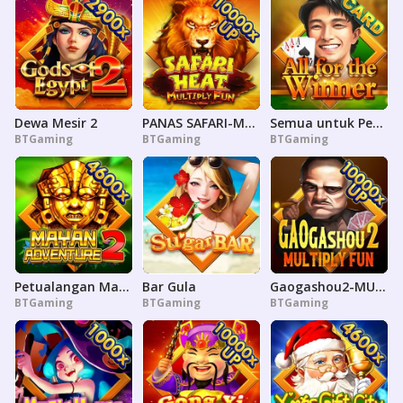
Dewa Mesir 2
PANAS SAFARI-MULTIPLY FUN
Semua untuk Pemenang
BTGaming
BTGaming
BTGaming
Petualangan Maya 2
Bar Gula
Gaogashou2-MULTIPLY FUN
BTGaming
BTGaming
BTGaming